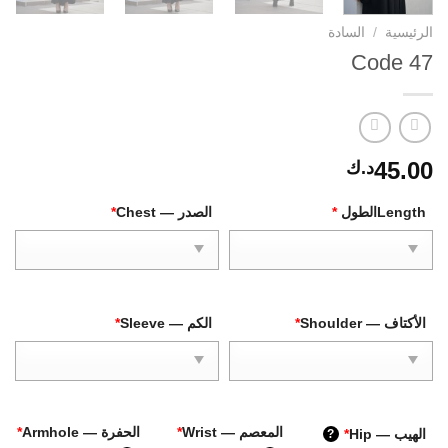
الرئيسية
/
السادة
Code 47
45.00
د.ك
Lengthالطول
*
الصدر — Chest
*
الأكتاف — Shoulder
*
الكم — Sleeve
*
المعصم — Wrist
*
الحفرة — Armhole
*
الهيب — Hip
*
?