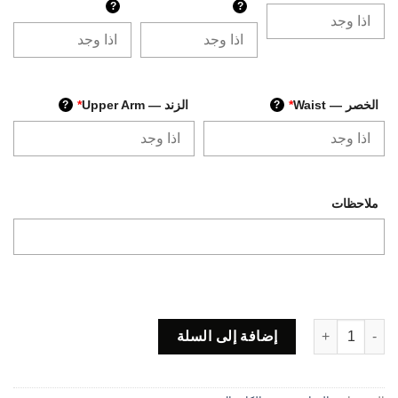
?
?
الخصر — Waist
*
الزند — Upper Arm
*
?
?
ملاحظات
كمية Code 47
إضافة إلى السلة