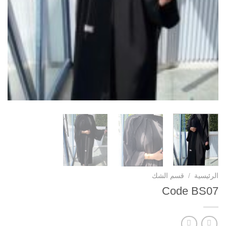
الرئيسية
/
قسم الشك
Code BS07