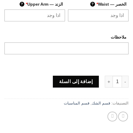
الخصر — Waist
*
الزند — Upper Arm
*
?
?
ملاحظات
كمية Code BS07
إضافة إلى السلة
التصنيفات:
قسم الشك
,
قسم المناسبات