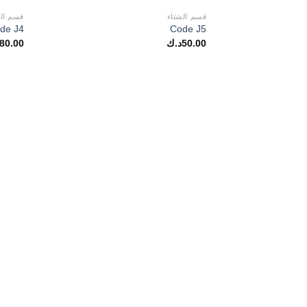
قسم الشتاء
قسم الش
de J4
Code J5
50.00
د.ك
80.00