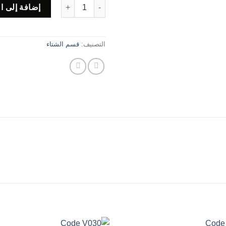
كمية Code BS107
إضافة إلى ا
التصنيف:
قسم الشتاء