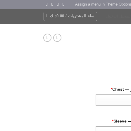
Assign a menu in Theme Option
سلة المشتريات /
0.00
د.ك
تسجيل الدخول
Chest
*
Slee
*