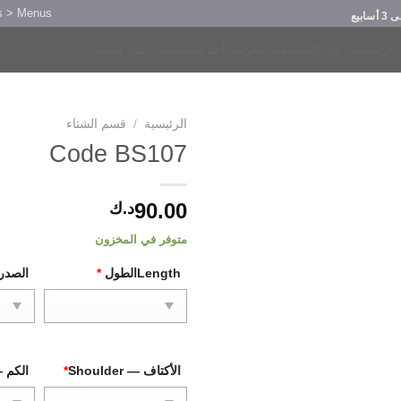
s > Menus
ابيع
الرئيسية
عن المصممة
طريقة أخذ القياسات
تتبع الطلب
الرئيسية
/
قسم الشتاء
Code BS107
90.00
د.ك
متوفر في المخزون
Lengthالطول
*
الصدر — 
الأكتاف — Shoulder
*
الكم — ve