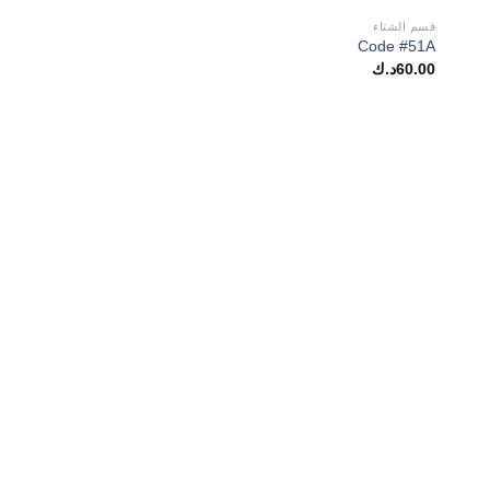
قسم الشتاء
Code #51A
60.00
د.ك
قسم الشتاء
Code BS110
50.00
د.ك