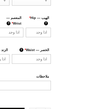
الهيب — Hip
*
المعصم —
*
Wrist
?
?
الخصر — Waist
*
الزند —  Arm
?
ملاحظات