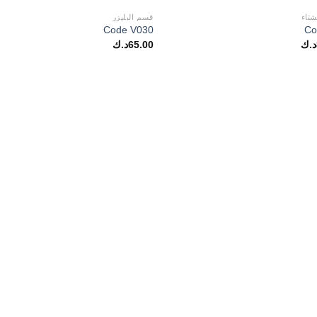
تاء
قسم البليزر
Code V030
Co
د.ك
65.00
د.ك