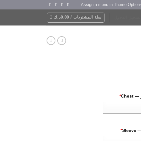
Assign a menu in Theme Option
سلة المشتريات /
0.00
د.ك
تسجيل الدخول
Chest
*
Slee
*