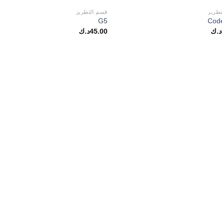
طريز
قسم التطريز
G5
Cod
د.ك
45.00
د.ك