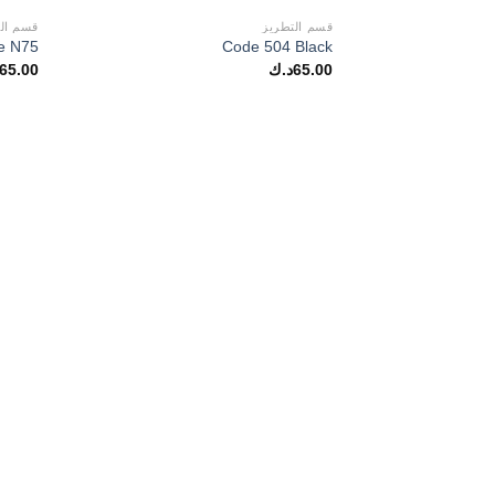
قسم التطريز
قسم الت
e N75
Code 504 Black
65.00
د.ك
65.00