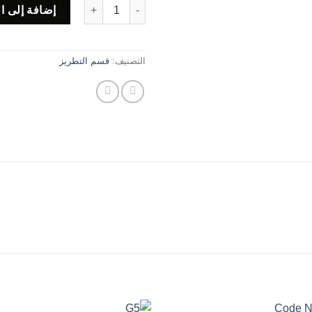
كمية Code J7
إضافة إلى ا
التصنيف:
قسم التطريز