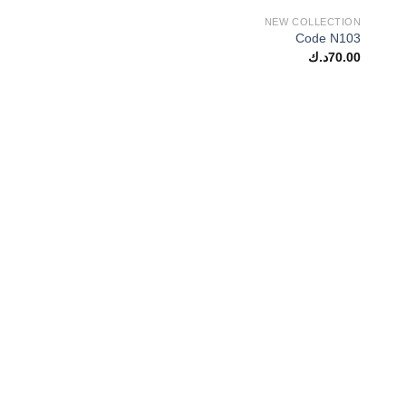
NEW COLLECTION
Code N103
70.00
د.ك
قسم التطريز
Code 507
68.00
د.ك