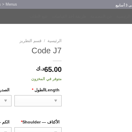
s > Menus
ابيع
الرئيسية
عن المصممة
طريقة أخذ القياسات
تتبع الطلب
الرئيسية
/
قسم التطريز
Code J7
65.00
د.ك
متوفر في المخزون
Lengthالطول
*
الصدر — 
الأكتاف — Shoulder
*
الكم — ve