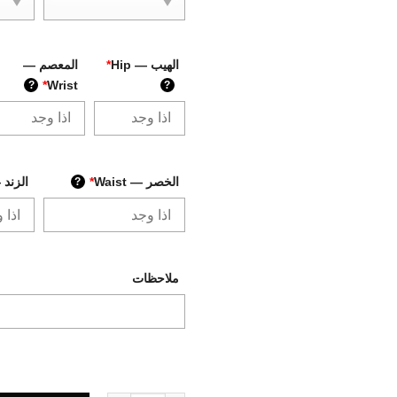
الهيب — Hip
*
المعصم —
*
Wrist
?
?
الخصر — Waist
*
الزند —  Arm
?
ملاحظات