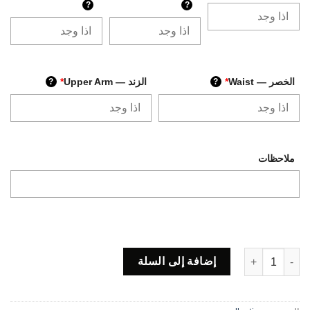
?
?
الخصر — Waist
*
الزند — Upper Arm
*
?
?
ملاحظات
كمية Code N108
إضافة إلى السلة