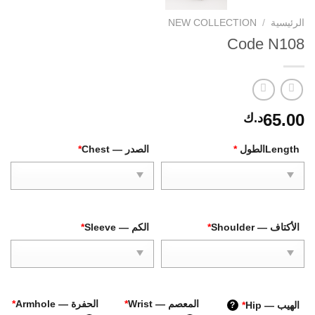
الرئيسية
/
NEW COLLECTION
Code N108
65.00
د.ك
Lengthالطول
*
الصدر — Chest
*
الأكتاف — Shoulder
*
الكم — Sleeve
*
المعصم — Wrist
*
الحفرة — Armhole
*
الهيب — Hip
*
?