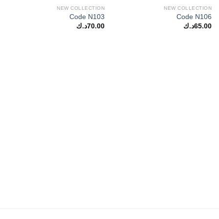
NEW COLLECTION
NEW COLLECTION
Code N103
Code N106
65.00
د.ك
70.00
د.ك