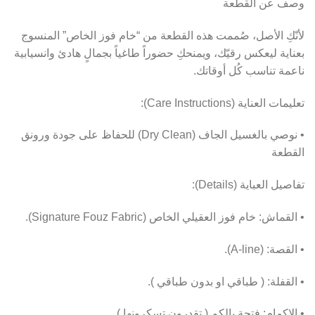
وصف عن القطعة
لأنّكِ الأصل، صُممت هذه القطعة من “خام فوز الخاص” المنسوج
بعناية ليعكس رقيّك، ويمنحكِ حضوراً طاغياً بجمالٍ هادئ وانسيابية
ناعمة تناسب كُل أوقاتك.
تعليمات العناية (Care Instructions):
• نوصي بالغسيل الجاف (Dry Clean) للحفاظ على جودة ورونق
القطعة
تفاصيل العباية (Details):
• القماش: خام فوز العقيلي الخاص (Signature Fouz Fabric).
• القصة: (A-line).
• القفلة: ( طباقي او بدون طباقي ).
• الاكمام: فتحة بالكم ( تقدرون تسكرونها )