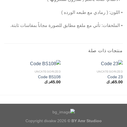
• اللون: ( رمادي مع طبعه الورده )
• الملحقات: تأتي مع ملفع مطابق للصورة مجاناً بمقاسات ثابتة.
منتجات ذات صلة
UNCATEGORIZED
UNCATEGORIZED
Code BS108
Code 23
65.00
د.ك
45.00
د.ك
Copyright divakw 2026
© BY Amr Studioo