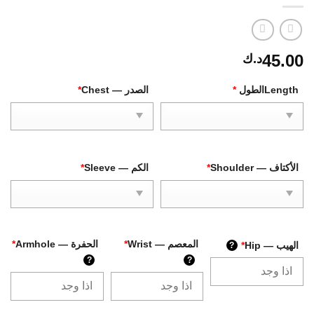
45.00
د.ك
Lengthالطول
*
الصدر — Chest
*
الأكتاف — Shoulder
*
الكم — Sleeve
*
المعصم — Wrist
*
الحفرة — Armhole
*
الهيب — Hip
*
?
?
?