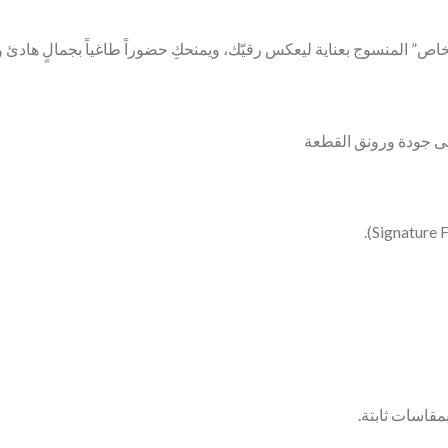
اص” المنسوج بعناية ليعكس رقيّك، ويمنحكِ حضوراً طاغياً بجمالٍ هادئ وا
مقاسات ثابتة.