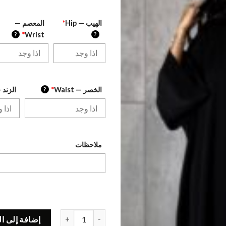
الهيب — Hip
*
المعصم —
?
*
Wrist
?
الخصر — Waist
*
?
الزند — r Arm
ملاحظات
كمية Code V069
إضافة إلى ا