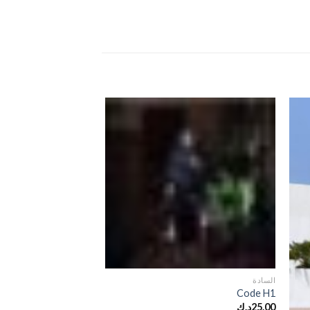
السادة
Code H1
25.00
د.ك