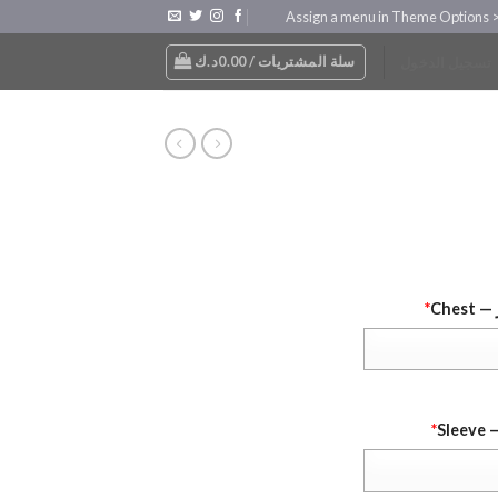
Assign a menu in Theme Options 
سلة المشتريات /
0.00
د.ك
تسجيل الدخول
Chest
*
Sle
*