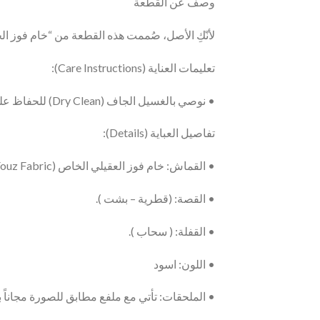
وصف عن القطعة
لأنّكِ الأصل، صُممت هذه القطعة من “خام فوز الخ
تعليمات العناية (Care Instructions):
• نوصي بالغسيل الجاف (Dry Clean) للحفاظ على جودة ورونق القطعة
تفاصيل العباية (Details):
• القماش: خام فوز العقيلي الخاص (Signature Fouz Fabric).
• القصة: (قطرية – بشت ).
• القفلة: ( سحاب ).
• اللون: اسود
• الملحقات: تأتي مع ملفع مطابق للصورة مجاناً ب