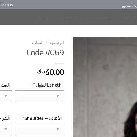
> Menus
يع
الرئيسية
عن المصممة
طريقة أخذ القياسات
تتبع الطلب
الرئيسية
/
السادة
Code V069
60.00
د.ك
Lengthالطول
*
الصدر — 
الأكتاف — Shoulder
*
الكم — eve