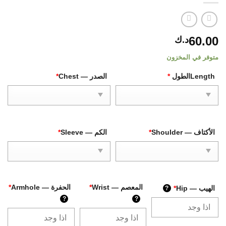
60.00
د.ك
متوفر في المخزون
Lengthالطول
*
الصدر — Chest
*
الأكتاف — Shoulder
*
الكم — Sleeve
*
المعصم — Wrist
*
الحفرة — Armhole
*
الهيب — Hip
*
?
?
?