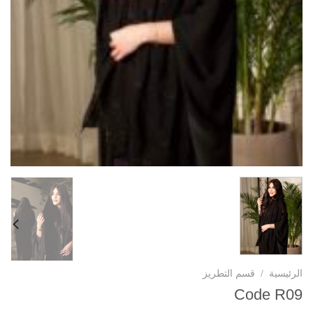
الرئيسية
/
قسم التطريز
Code R09