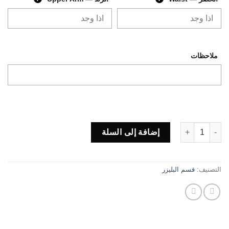
ملاحظات
كمية Code R32 ( blue )
إضافة إلى السلة
التصنيف:
قسم البليزر