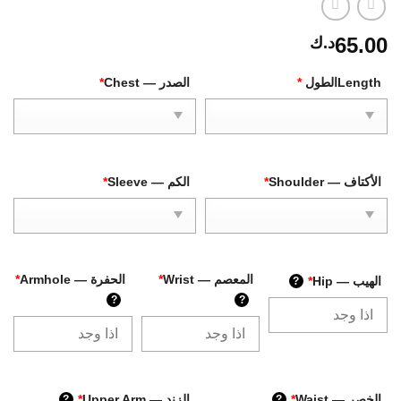
65.00
د.ك
Lengthالطول
*
الصدر — Chest
*
الأكتاف — Shoulder
*
الكم — Sleeve
*
المعصم — Wrist
*
الحفرة — Armhole
*
الهيب — Hip
*
?
?
?
الخصر — Waist
*
الزند — Upper Arm
*
?
?