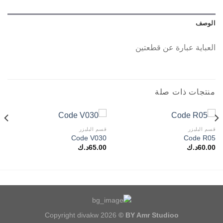
الوصف
العباية عبارة عن قطعتين
منتجات ذات صلة
قسم البليزر
قسم البليزر
Code V030
Code R05
60.00
د.ك
65.00
د.ك
Copyright divakw 2026
© BY Amr Studioo