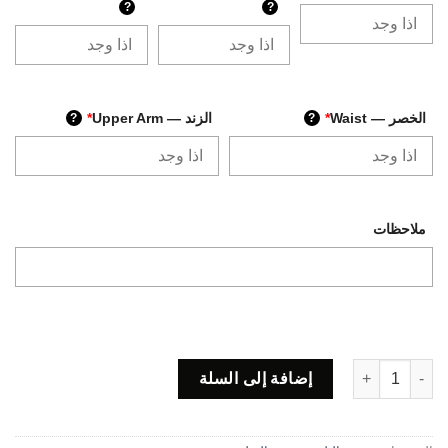
?
?
الخصر — Waist
*
الزند — Upper Arm
*
?
?
ملاحظات
كمية Code VO52
إضافة إلى السلة