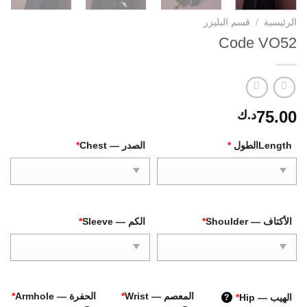
الرئيسية
/
قسم البليزر
Code VO52
75.00
د.ك
Lengthالطول
*
الصدر — Chest
*
الأكتاف — Shoulder
*
الكم — Sleeve
*
المعصم — Wrist
*
الحفرة — Armhole
*
الهيب — Hip
*
?