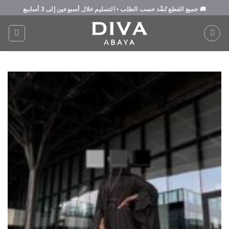
Ski
🚚
جميع القطع تُنفّذ حسب الطلب
• التسليم خلال
أسبوعين إلى 3 أسابيع
t
conten