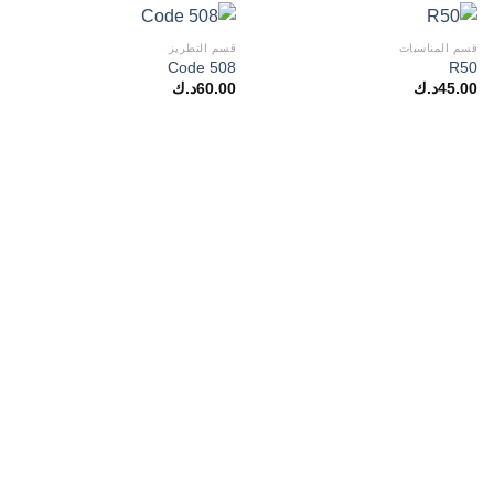
قسم المناسبات
قسم التطريز
Code 508
R50
45.00
د.ك
60.00
د.ك